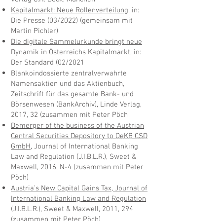
Kapitalmarkt: Neue Rollenverteilung
, in:
Die Presse (03/2022) (gemeinsam mit
Martin Pichler)
Die digitale Sammelurkunde bringt neue
Dynamik in Österreichs Kapitalmarkt
, in:
Der Standard (02/2021
Blankoindossierte zentralverwahrte
Namensaktien und das Aktienbuch,
Zeitschrift für das ge­samte Bank- und
Börsenwesen (BankArchiv), Linde Verlag,
2017, 32 (zusammen mit Peter Pöch
Demerger of the business of the Austrian
Central Securities Depository to OeKB CSD
GmbH
, Journal of International Banking
Law and Regulation (J.I.B.L.R.), Sweet &
Maxwell, 2016, N-4 (zusammen mit Peter
Pöch)
Austria’s New Capital Gains Tax, Journal of
International Banking Law and Regulation
(J.I.B.L.R.), Sweet & Maxwell, 2011, 294
(zusammen mit Peter Pöch)