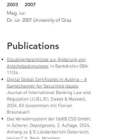
2003
2007
Mag. iur.
Dr. iur. 2007 University of Graz
Publications
Gläubigerbeschlüsse zur Änderung von
Anleihebedingungen
, in BankArchiv ÖBA
11|24
Digital Global Certificates in Austria – A
Gamechanger for Securities Issues
,
Journal of International Banking Law and
Regulation (J.I.B.L.R.), Sweet & Maxwell,
2024, 83 (zusammen mit Florian
Braunauer)
Das Verwahrsystem der OeKB CSD GmbH,
in Scherer, Depotgesetz, 2. Auflage, 2024,
Anhang zu § 5: Länderbericht Österreich,
Verlag C.H. Beck, München