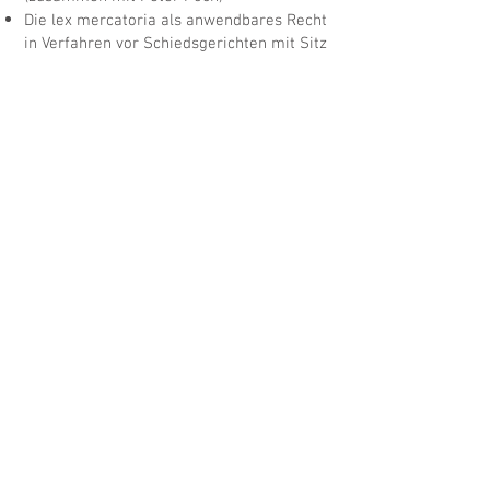
Die lex mercatoria als anwendbares Recht
in Verfahren vor Schiedsgerichten mit Sitz
in Österreich, SchiedsVZ (German
Arbitration Journal), C. H. Beck, 2009, 209
Neuerungen betreffend das Einreichen von
Abschlüssen von Kapitalgesellschaften,
ecolex (Fachzeitschrift für
Wirtschafsrecht), Manz, 2008, 1026
Wie und von wem sind Abschlüsse von
Kapitalgesellschaften einzureichen?
ecolex (Fachzeitschrift für Wirt-
schafsrecht), Manz, 2008, 827
Contact