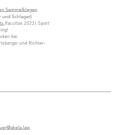
men Sammelklagen
r und Schlager)
hts
(facultas 2022), Sport
ing)
iken bei
sberger und Richter-
uer@akela.law