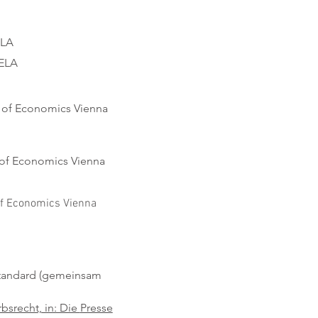
ELA
ELA​
y of Economics Vienna
y of Economics Vienna
of Economics Vienna
 Standard (gemeinsam
srecht, in: Die
Presse