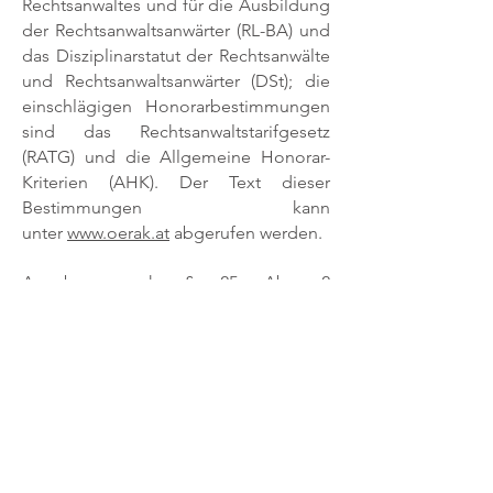
Rechtsanwaltes und für die Ausbildung
der Rechtsanwaltsanwärter (RL-BA) und
das Disziplinarstatut der Rechtsanwälte
und Rechtsanwaltsanwärter (DSt); die
einschlägigen Honorarbestimmungen
sind das Rechtsanwaltstarifgesetz
(RATG) und die Allgemeine Honorar-
Kriterien (AHK). Der Text dieser
Bestimmungen kann
unter
www.oerak.at
abgerufen werden.
Angaben nach § 25 Abs 2
Mediengesetz:
Unternehmensgegenstand ist die
Ausübung der Rechtsanwaltschaft
einschließlich der erforderlichen
Hilfstätigkeiten und der Verwaltung des
Gesellschaftsvermögens gemäß § 21c
Z 6 RAO.