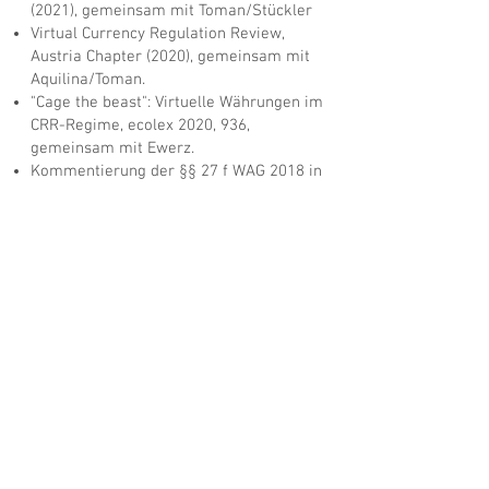
(2021), gemeinsam mit Toman/Stückler
Virtual Currency Regulation Review,
Austria Chapter (2020), gemeinsam mit
Aquilina/Toman.
"Cage the beast": Virtuelle Währungen im
CRR-Regime, ecolex 2020, 936,
gemeinsam mit Ewerz.
Kommentierung der §§ 27 f WAG 2018 in
Brandl/Saria, Kommentar zum
Wertpapieraufsichtsgesetz (Loseblatt
2018) gemeinsam mit Toman.
Nachhaltigkeitsfonds: Das sollten
Anlageberater in der Praxis beachten,
fondsprofessionell 2019/4 – gemeinsam
mit M. Pichler.
Kontakt aufnehmen